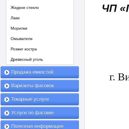
ЧП
«
Жидкое стекло
Лаки
Морилки
Омыватели
Розжиг костра
Древесный уголь
Продажа емкостей
г. В
Варианты фасовок
Токарные услуги
Услуги по фасовке
Полезная информация