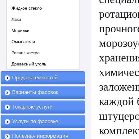
Жидкое стекло
ротацио
Лаки
пр
Морилки
морозо
Омыватели
Розжиг костра
хранен
Древесный уголь
химичес
Продажа емкостей
заложен
Варианты фасовок
каждой 
Токарные услуги
штуце
Услуги по фасовке
компле
Полезная информация