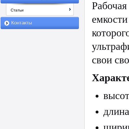
Рабоча
Статьи
емкости
Контакты
которог
ультраф
свои сво
Характ
высот
длина
ширин