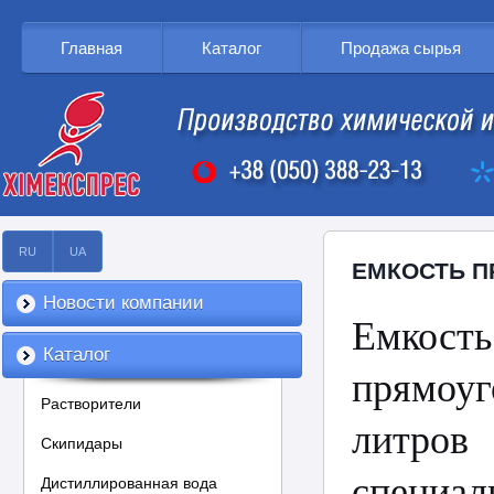
Главная
Каталог
Продажа сырья
RU
UA
ЕМКОСТЬ П
Новости компании
Емкос
Каталог
прямоу
Растворители
литр
Скипидары
специ
Дистиллированная вода